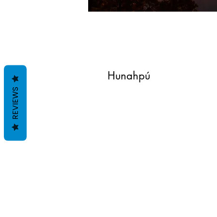
Hunahpú
REVIEWS