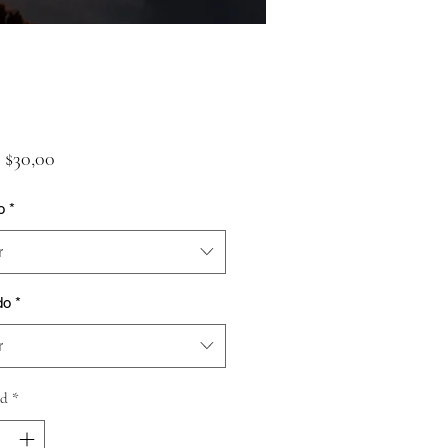
Precio
e
$30,00
de
o
*
oferta
r
do
*
r
ad
*