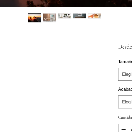
Desd
Tamañ
Elegi
Acaba
Elegi
Cantid