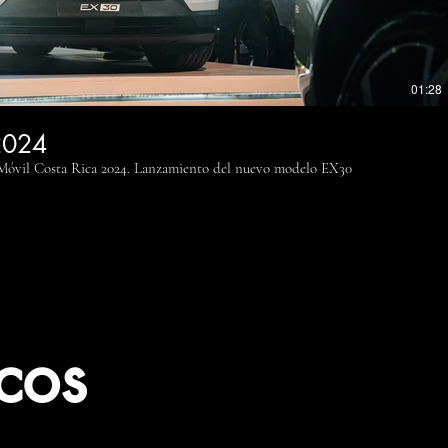
01:28
2024
oMóvil Costa Rica 2024. Lanzamiento del nuevo modelo EX30
cos