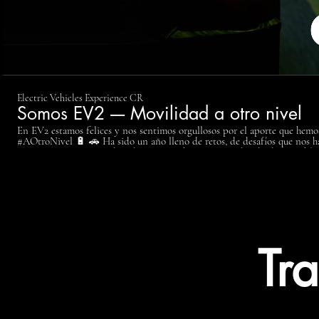
Electric Vehicles Experience CR
Somos EV2 ---- Movilidad a otro nivel
En EV2 estamos felices y nos sentimos orgullosos por el aporte que hemos
#AOtroNivel 🔋 🚗 Ha sido un año lleno de retos, de desafíos que nos han llevado a innovar, a buscar
nuevas experiencias, a descubrir nuevos horizontes. A bordo de un vehícul
sentir, vivir y disfrutar experiencias a otro nivel. ⚡ ⚡ Costa Rica respira autos eléctricos, Costa Rica respira
EV2: Vehículos eléctricos inteligentes, vehículos eléctricos a otro nivel. . 
#electric #electriccars #cars #car #carsofinstagram #teslamotors #electri
#movilidadsostenible #confiabilidad #movilidadelectrica #coche #autom
Tr