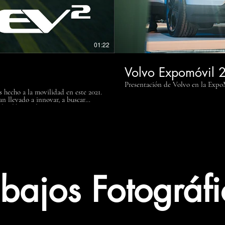
01:22
Volvo Expomóvil 
Presentación de Volvo en la Exp
 hecho a la movilidad en este 2021.
o eléctrico logramos respirar,
#electriccar #ev #electricvehicle
cvehicles #electricmobility
ovil
abajos Fotográfi